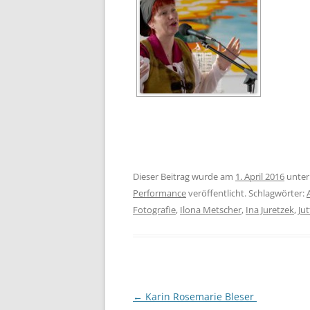
Dieser Beitrag wurde am
1. April 2016
unte
Performance
veröffentlicht. Schlagwörter:
Fotografie
,
Ilona Metscher
,
Ina Juretzek
,
Jut
Beitragsnavigation
←
Karin Rosemarie Bleser