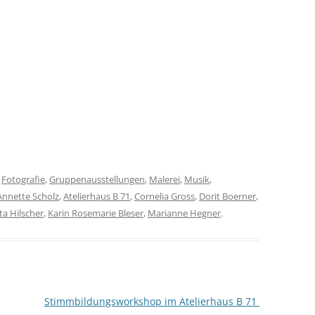
r
Fotografie
,
Gruppenausstellungen
,
Malerei
,
Musik
,
Annette Scholz
,
Atelierhaus B 71
,
Cornelia Gross
,
Dorit Boerner
,
ta Hilscher
,
Karin Rosemarie Bleser
,
Marianne Hegner
.
Stimmbildungsworkshop im Atelierhaus B 71