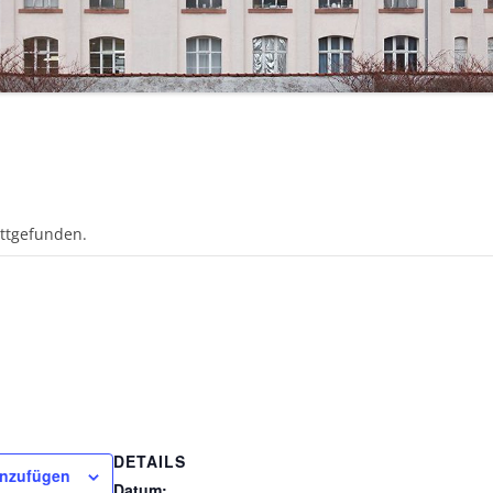
attgefunden.
DETAILS
inzufügen
Datum: