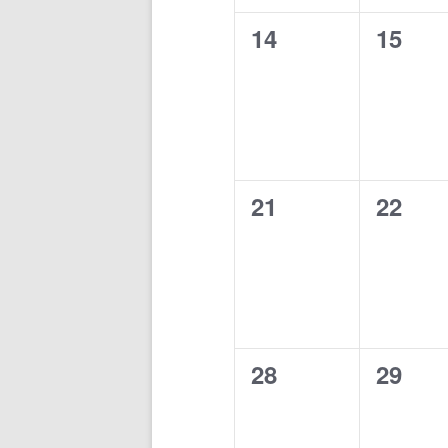
0
0
14
15
Veranstaltungen,
Verans
0
0
21
22
Veranstaltungen,
Verans
0
0
28
29
Veranstaltungen,
Verans