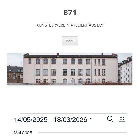
Zum
Inhalt
B71
springen
KÜNSTLERVEREIN ATELIERHAUS B71
Menü
Veranstaltungen
Veranstaltunge
Veransta
14/05/2025
 - 
18/03/2026
Suche
Suche
Ansichte
Liste
und
Navigati
Datum
Ansichten,
wählen.
Mai 2025
Navigation