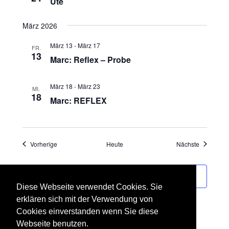
Ute
März 2026
März 13
-
März 17
FR.
13
Marc: Reflex – Probe
März 18
-
März 23
MI.
18
Marc: REFLEX
Veranstaltungen
Veranstalt
Vorherige
Heute
Nächste
Kalender abonnieren
Diese Webseite verwendet Cookies. Sie
erklären sich mit der Verwendung von
Cookies einverstanden wenn Sie diese
Webseite benutzen.