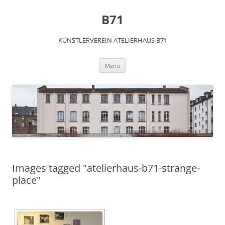
Zum
Inhalt
B71
springen
KÜNSTLERVEREIN ATELIERHAUS B71
Menü
Images tagged "atelierhaus-b71-strange-
place"