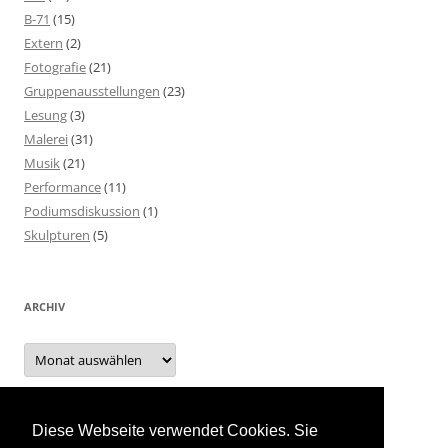
B-71
(15)
Extern
(2)
Fotografie
(21)
Gruppenausstellungen
(23)
Lesung
(3)
Malerei
(31)
Musik
(21)
Performance
(11)
Podiumsdiskussion
(1)
Skulpturen
(5)
ARCHIV
Archiv
Diese Webseite verwendet Cookies. Sie
INTERN