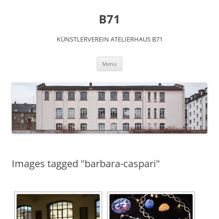
Zum
Inhalt
B71
springen
KÜNSTLERVEREIN ATELIERHAUS B71
Menü
Images tagged "barbara-caspari"