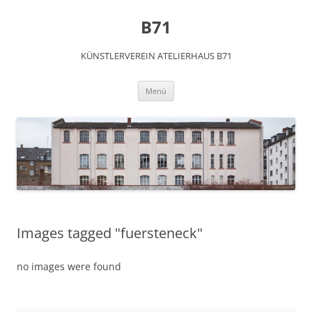
Zum
Inhalt
B71
springen
KÜNSTLERVEREIN ATELIERHAUS B71
Menü
Images tagged "fuersteneck"
no images were found