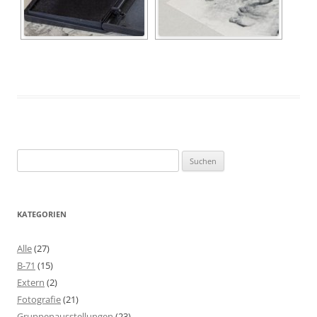
Suchen
nach:
KATEGORIEN
Alle
(27)
B-71
(15)
Extern
(2)
Fotografie
(21)
Gruppenausstellungen
(23)