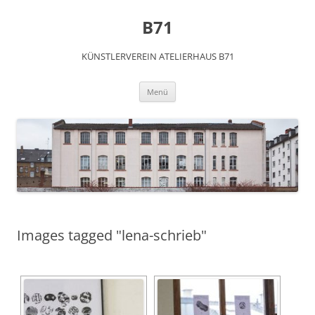
Zum
Inhalt
B71
springen
KÜNSTLERVEREIN ATELIERHAUS B71
Menü
Images tagged "lena-schrieb"