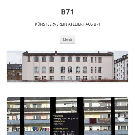
Zum
Inhalt
B71
springen
KÜNSTLERVEREIN ATELIERHAUS B71
Menü