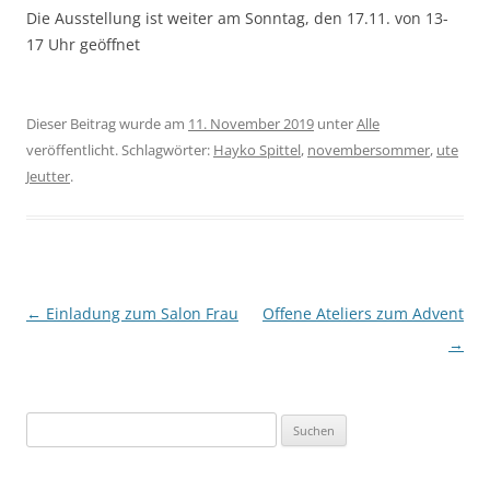
Die Ausstellung ist weiter am Sonntag, den 17.11. von 13-
17 Uhr geöffnet
Dieser Beitrag wurde am
11. November 2019
unter
Alle
veröffentlicht. Schlagwörter:
Hayko Spittel
,
novembersommer
,
ute
Jeutter
.
Beitragsnavigation
←
Einladung zum Salon Frau
Offene Ateliers zum Advent
→
Suchen
nach: