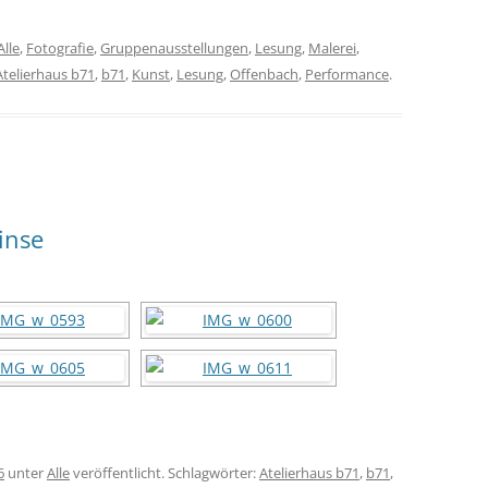
Alle
,
Fotografie
,
Gruppenausstellungen
,
Lesung
,
Malerei
,
Atelierhaus b71
,
b71
,
Kunst
,
Lesung
,
Offenbach
,
Performance
.
inse
6
unter
Alle
veröffentlicht. Schlagwörter:
Atelierhaus b71
,
b71
,