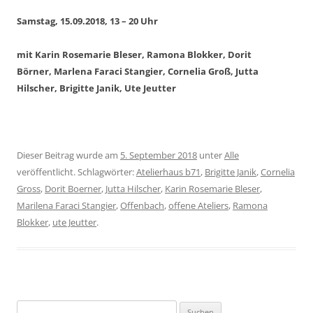
Samstag, 15.09.2018, 13 – 20 Uhr
mit Karin Rosemarie Bleser, Ramona Blokker, Dorit
Börner,
Marlena Faraci Stangier, Cornelia Groß, Jutta
Hilscher, Brigitte Janik, Ute Jeutter
Dieser Beitrag wurde am
5. September 2018
unter
Alle
veröffentlicht. Schlagwörter:
Atelierhaus b71
,
Brigitte Janik
,
Cornelia
Gross
,
Dorit Boerner
,
Jutta Hilscher
,
Karin Rosemarie Bleser
,
Marilena Faraci Stangier
,
Offenbach
,
offene Ateliers
,
Ramona
Blokker
,
ute Jeutter
.
Suchen