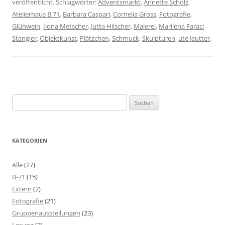
veröffentlicht. Schlagwörter:
Adventsmarkt
,
Annette Scholz
,
Atelierhaus B 71
,
Barbara Caspari
,
Cornelia Gross
,
Fotografie
,
Glühwein
,
Ilona Metscher
,
Jutta Hilscher
,
Malerei
,
Marilena Faraci
Stangier
,
Objektkunst
,
Plätzchen
,
Schmuck
,
Skulpturen
,
ute Jeutter
.
Suchen
nach:
KATEGORIEN
Alle
(27)
B-71
(15)
Extern
(2)
Fotografie
(21)
Gruppenausstellungen
(23)