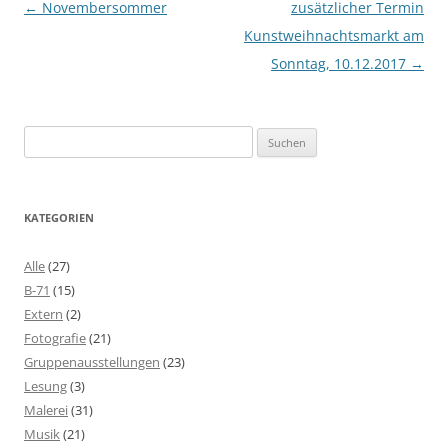
Beitragsnavigation
←
Novembersommer
zusätzlicher Termin
Kunstweihnachtsmarkt am
Sonntag, 10.12.2017
→
Suchen
nach:
KATEGORIEN
Alle
(27)
B-71
(15)
Extern
(2)
Fotografie
(21)
Gruppenausstellungen
(23)
Lesung
(3)
Malerei
(31)
Musik
(21)