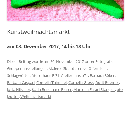
Kunstweihnachtsmarkt
am 03. Dezember 2017, 14 bis 18 Uhr
Dieser Beitrag wurde am
20. November 2017
unter
Fotografie
,
Gruppenausstellungen
,
Malerei
,
Skulpturen
veröffentlicht.
Schlagwörter:
Atelierhaus B 71
,
Atelierhaus b71
,
Barbara Böker
,
Barbara Caspari
,
Cordelia Thimmel
,
Cornelia Gross
,
Dorit Boerner
,
Jutta Hilscher
,
Karin Rosemarie Bleser
,
Marilena Faraci Stangier
,
ute
Jeutter
,
Weihnachtsmarkt
.