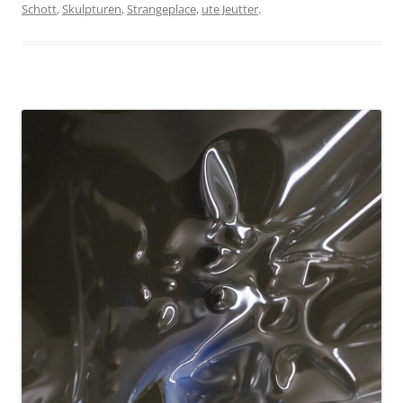
Schott
,
Skulpturen
,
Strangeplace
,
ute Jeutter
.