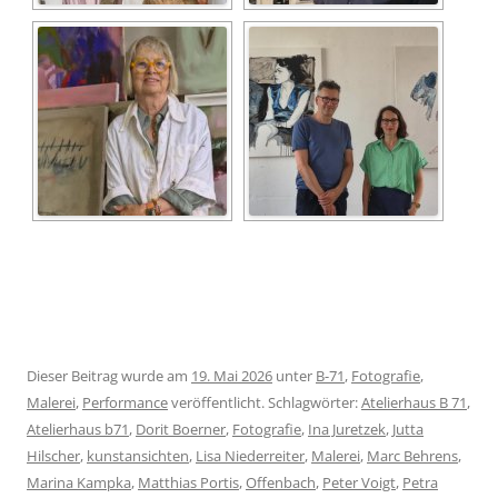
Dieser Beitrag wurde am
19. Mai 2026
unter
B-71
,
Fotografie
,
Malerei
,
Performance
veröffentlicht. Schlagwörter:
Atelierhaus B 71
,
Atelierhaus b71
,
Dorit Boerner
,
Fotografie
,
Ina Juretzek
,
Jutta
Hilscher
,
kunstansichten
,
Lisa Niederreiter
,
Malerei
,
Marc Behrens
,
Marina Kampka
,
Matthias Portis
,
Offenbach
,
Peter Voigt
,
Petra