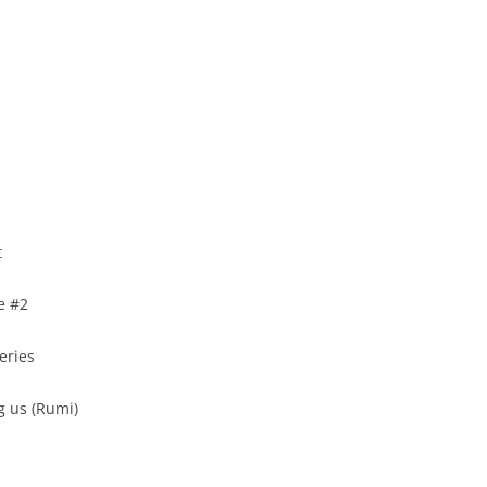
t
e #2
eries
g us (Rumi)