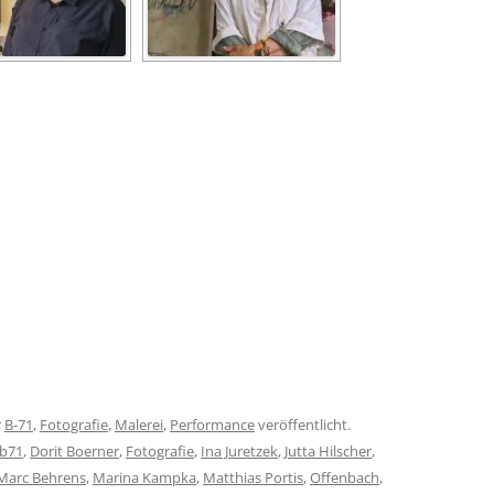
r
B-71
,
Fotografie
,
Malerei
,
Performance
veröffentlicht.
 b71
,
Dorit Boerner
,
Fotografie
,
Ina Juretzek
,
Jutta Hilscher
,
Marc Behrens
,
Marina Kampka
,
Matthias Portis
,
Offenbach
,